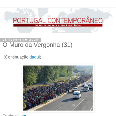
08 fevereiro 2025
O Muro da Vergonha (31)
(Continuação
daqui
)
Fonte: cf.
aqui