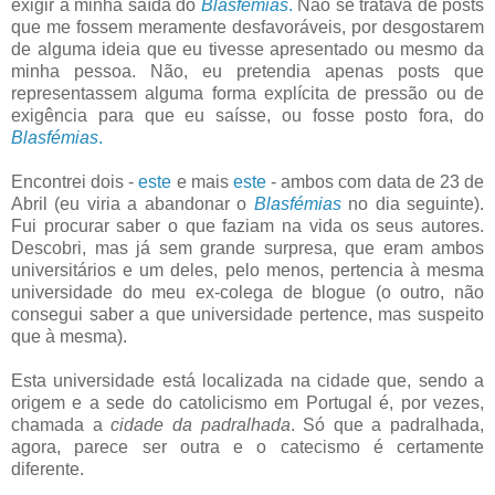
exigir a minha saída do
Blasfémias
.
Não se tratava de posts
que me fossem meramente desfavoráveis, por desgostarem
de alguma ideia que eu tivesse apresentado ou mesmo da
minha pessoa. Não, eu pretendia apenas posts que
representassem alguma forma explícita de pressão ou de
exigência para que eu saísse, ou fosse posto fora, do
Blasfémias
.
Encontrei dois -
este
e mais
este
- ambos com data de 23 de
Abril (eu viria a abandonar o
Blasfémias
no dia seguinte).
Fui procurar saber o que faziam na vida os seus autores.
Descobri, mas já sem grande surpresa, que eram ambos
universitários e um deles, pelo menos, pertencia à mesma
universidade do meu ex-colega de blogue (o outro, não
consegui saber a que universidade pertence, mas suspeito
que à mesma).
Esta universidade está localizada na cidade que, sendo a
origem e a sede do catolicismo em Portugal é, por vezes,
chamada a
cidade da padralhada
. Só que a padralhada,
agora, parece ser outra e o catecismo é certamente
diferente.